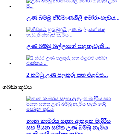
උණ බම්බු නිර්මාණශීලී මෝරා-හැඩය...
උණ බම්බු බල්ලාගේ පාද හැඩැති ...
2 තට්ටු උණ පලතුරු සහ එළවළු...
ගබඩා කූඩය
නාන කාමරය සඳහා ඇතුළත මැදිරිය
සහ පියන සහිත උණ බම්බු නැමිය