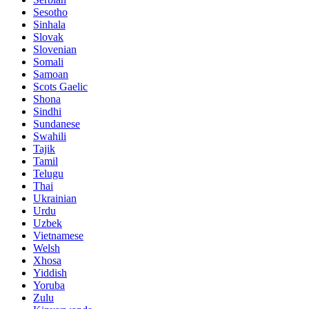
Sesotho
Sinhala
Slovak
Slovenian
Somali
Samoan
Scots Gaelic
Shona
Sindhi
Sundanese
Swahili
Tajik
Tamil
Telugu
Thai
Ukrainian
Urdu
Uzbek
Vietnamese
Welsh
Xhosa
Yiddish
Yoruba
Zulu