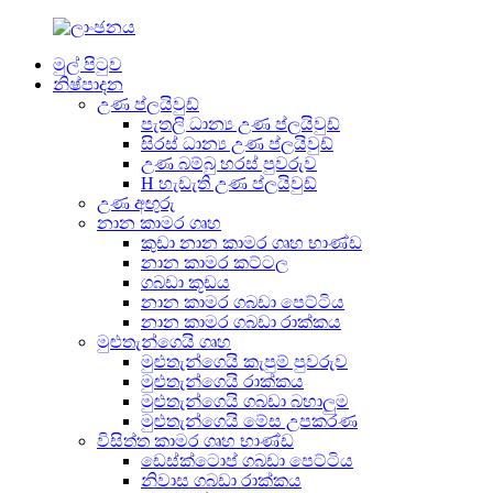
මුල් පිටුව
නිෂ්පාදන
උණ ප්ලයිවුඩ්
පැතලි ධාන්‍ය උණ ප්ලයිවුඩ්
සිරස් ධාන්‍ය උණ ප්ලයිවුඩ්
උණ බම්බු හරස් පුවරුව
H හැඩැති උණ ප්ලයිවුඩ්
උණ අඟුරු
නාන කාමර ගෘහ
කුඩා නාන කාමර ගෘහ භාණ්ඩ
නාන කාමර කට්ටල
ගබඩා කූඩය
නාන කාමර ගබඩා පෙට්ටිය
නාන කාමර ගබඩා රාක්කය
මුළුතැන්ගෙයි ගෘහ
මුළුතැන්ගෙයි කැපුම් පුවරුව
මුළුතැන්ගෙයි රාක්කය
මුළුතැන්ගෙයි ගබඩා බහාලුම
මුළුතැන්ගෙයි මේස උපකරණ
විසිත්ත කාමර ගෘහ භාණ්ඩ
ඩෙස්ක්ටොප් ගබඩා පෙට්ටිය
නිවාස ගබඩා රාක්කය