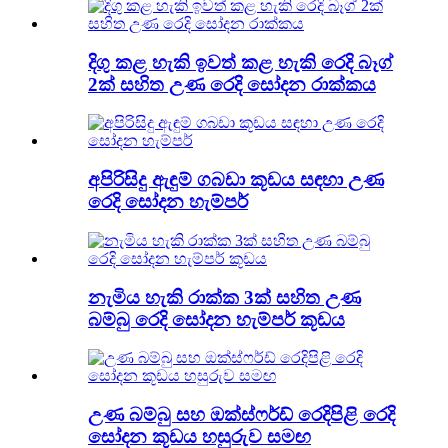
දිගු කළ හැකි ඉවත් කළ හැකි රෙදි බෑග්
2ක් සහිත උණ රෙදි සෝදන රාක්කය
අපිරිසිදු ඇඳුම් ගබඩා කූඩය සඳහා උණ
රෙදි සෝදන හැම්පර්
නැමිය හැකි රාක්ක 3ක් සහිත උණ
බම්බු රෙදි සෝදන හැම්පර් කූඩය
උණ බම්බු සහ ඔක්ස්ෆර්ඩ් රෙදිපිළි රෙදි
සෝදන කූඩය හසුරුව සමඟ