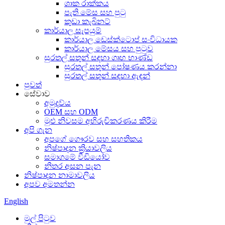
ශාක රාක්කය
පැති මේස සහ පුටු
කුඩා කැබිනට්
කාර්යාල සැපයුම්
කාර්යාල ඩෙස්ක්ටොප් සංවිධායක
කාර්යාල මේසය සහ පුටුව
සුරතල් සතුන් සඳහා ගෘහ භාණ්ඩ
සුරතල් සතුන් පෝෂණය කරන්නා
සුරතල් සතුන් සඳහා ඇඳන්
පුවත්
සේවාව
අමුදව්ය
OEM සහ ODM
මුළු නිවසම අභිරුචිකරණය කිරීම
අපි ගැන
අපගේ ගෞරව සහ සහතිකය
නිෂ්පාදන ක්‍රියාවලිය
සමාගමේ වීඩියෝව
නිතර අසන පැන
නිෂ්පාදන නාමාවලිය
අපව අමතන්න
English
මුල් පිටුව