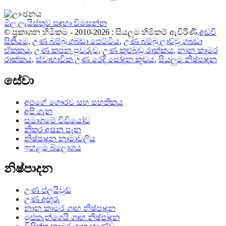
මිල ලැයිස්තුව සඳහා විමසන්න
© ප්‍රකාශන හිමිකම - 2010-2026 : සියලුම හිමිකම් ඇවිරිණි.
අඩවි
සිතියම
,
උණ බම්බු ගබඩා පෙට්ටිය
,
උණ බම්බු ලාච්චු ගබඩා
ඒකකය
,
උණ කපන පුවරුව
,
උණ කුළුබඩු රාක්කය
,
නාන කාමර
රාක්කය
,
ස්වාභාවික උණ රෙදි සෝදන කූඩය
,
සියලුම නිෂ්පාදන
සේවා
අපගේ ගෞරව සහ සහතිකය
අපි ගැන
සමාගමේ වීඩියෝව
නිතර අසන පැන
නිෂ්පාදන නාමාවලිය
ඉහළම බ්ලොගය
නිෂ්පාදන
උණ ප්ලයිවුඩ්
උණ අඟුරු
නාන කාමර ගෘහ නිෂ්පාදන
මුළුතැන්ගෙයි ගෘහ නිෂ්පාදන