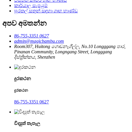
විසිත්ත කාමර ගෘහ භාණ්ඩ
කාර්යාල සැපයුම්
සුරතල් සතුන් සඳහා ගෘහ භාණ්ඩ
අපව අමතන්න
86-755-3351 0627
admin@magicbambu.com
Room307, Huitong ගොඩනැගිල්ල, No.10 Longggang පාර,
Pinanan Community, Longngang Street, Longggang
දිස්ත්‍රික්කය, Shenzhen
දුරකථන
දුරකථන
86-755-3351 0627
විද්‍යුත් තැපෑල