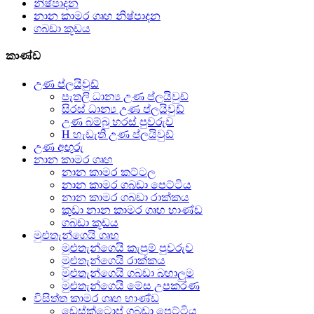
නිෂ්පාදන
නාන කාමර ගෘහ නිෂ්පාදන
ගබඩා කූඩය
කාණ්ඩ
උණ ප්ලයිවුඩ්
පැතලි ධාන්‍ය උණ ප්ලයිවුඩ්
සිරස් ධාන්‍ය උණ ප්ලයිවුඩ්
උණ බම්බු හරස් පුවරුව
H හැඩැති උණ ප්ලයිවුඩ්
උණ අඟුරු
නාන කාමර ගෘහ
නාන කාමර කට්ටල
නාන කාමර ගබඩා පෙට්ටිය
නාන කාමර ගබඩා රාක්කය
කුඩා නාන කාමර ගෘහ භාණ්ඩ
ගබඩා කූඩය
මුළුතැන්ගෙයි ගෘහ
මුළුතැන්ගෙයි කැපුම් පුවරුව
මුළුතැන්ගෙයි රාක්කය
මුළුතැන්ගෙයි ගබඩා බහාලුම
මුළුතැන්ගෙයි මේස උපකරණ
විසිත්ත කාමර ගෘහ භාණ්ඩ
ඩෙස්ක්ටොප් ගබඩා පෙට්ටිය