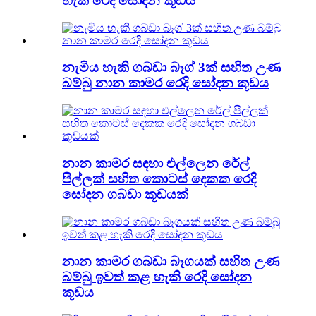
හැකි රෙදි සෝදන කූඩය
නැමිය හැකි ගබඩා බෑග් 3ක් සහිත උණ
බම්බු නාන කාමර රෙදි සෝදන කූඩය
නාන කාමර සඳහා එල්ලෙන රේල්
පීල්ලක් සහිත කොටස් දෙකක රෙදි
සෝදන ගබඩා කූඩයක්
නාන කාමර ගබඩා බෑගයක් සහිත උණ
බම්බු ඉවත් කළ හැකි රෙදි සෝදන
කූඩය