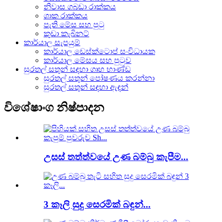
නිවාස ගබඩා රාක්කය
ශාක රාක්කය
පැති මේස සහ පුටු
කුඩා කැබිනට්
කාර්යාල සැපයුම්
කාර්යාල ඩෙස්ක්ටොප් සංවිධායක
කාර්යාල මේසය සහ පුටුව
සුරතල් සතුන් සඳහා ගෘහ භාණ්ඩ
සුරතල් සතුන් පෝෂණය කරන්නා
සුරතල් සතුන් සඳහා ඇඳන්
විශේෂාංග නිෂ්පාදන
උසස් තත්ත්වයේ උණ බම්බු කැපීම...
3 කෑලි සුදු සෙරමික් බඳුන්...