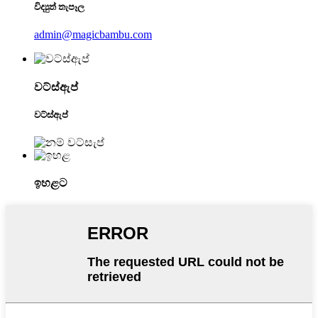
විද්‍යුත් තැපෑල
admin@magicbambu.com
වට්ස්ඇප්
වට්ස්ඇප්
ඉහළට